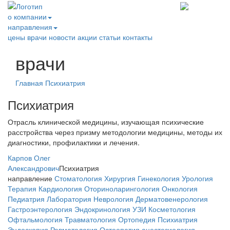
о компании
направления
цены
врачи
новости
акции
статьи
контакты
врачи
Главная
Психиатрия
Психиатрия
Отрасль клинической медицины, изучающая психические
расстройства через призму методологии медицины, методы их
диагностики, профилактики и лечения.
Карпов Олег
Александрович
Психиатрия
направление
Стоматология
Хирургия
Гинекология
Урология
Терапия
Кардиология
Оториноларингология
Онкология
Педиатрия
Лаборатория
Неврология
Дерматовенерология
Гастроэнтерология
Эндокринология
УЗИ
Косметология
Офтальмология
Травматология
Ортопедия
Психиатрия
Эндоскопия
Ревматология
Остеопатия
анестезиология