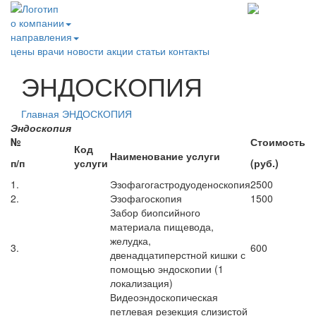
о компании
направления
цены
врачи
новости
акции
статьи
контакты
ЭНДОСКОПИЯ
Главная
ЭНДОСКОПИЯ
Эндоскопия
№
Стоимость
Код
Наименование услуги
п
/
п
услуги
(руб.)
1.
Эзофагогастродуоденоскопия
2500
2.
Эзофагоскопия
1500
Забор биопсийного
материала пищевода,
желудка,
3.
600
двенадцатиперстной кишки с
помощью эндоскопии (1
локализация)
Видеоэндоскопическая
петлевая резекция слизистой