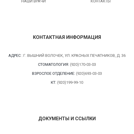
НАШИ ВРАЧИ
КОНТАКТЫ
25.
(множественное) из разных
35000
разрезов от 3 шт. Без гистологии
26.
Динамическое УЗИ
600
Цитологическое исследование
КОНТАКТНАЯ ИНФОРМАЦИЯ
27.
пункционного материала (до 2-х
1400
стекол)
АДРЕС :
Г. ВЫШНИЙ ВОЛОЧЕК, УЛ. КРАСНЫХ ПЕЧАТНИКОВ, Д. 36
Цитологическое исследование
28.
пункционного материала (свыше
1600
СТОМАТОЛОГИЯ:
(920)170-03-03
2-х стекол)
ВЗРОСЛОЕ ОТДЕЛЕНИЕ:
(920)693-03-03
29.
Биопсия
12000
КТ:
(920)199-99-10
30.
Контроль УЗИ при пунктировании
1000
ДОКУМЕНТЫ И ССЫЛКИ